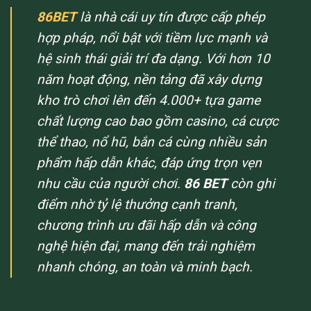
86BET
là nhà cái uy tín được cấp phép
hợp pháp, nổi bật với tiềm lực mạnh và
hệ sinh thái giải trí đa dạng. Với hơn 10
năm hoạt động, nền tảng đã xây dựng
kho trò chơi lên đến 4.000+ tựa game
chất lượng cao bao gồm casino, cá cược
thể thao, nổ hũ, bắn cá cùng nhiều sản
phẩm hấp dẫn khác, đáp ứng trọn vẹn
nhu cầu của người chơi.
86 BET
còn ghi
điểm nhờ tỷ lệ thưởng cạnh tranh,
chương trình ưu đãi hấp dẫn và công
nghệ hiện đại, mang đến trải nghiệm
nhanh chóng, an toàn và minh bạch.