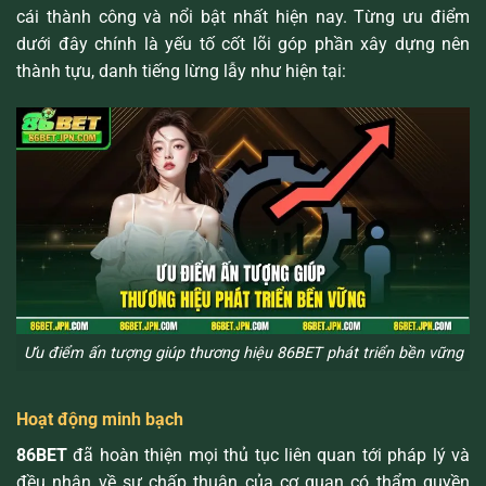
cái thành công và nổi bật nhất hiện nay. Từng ưu điểm
dưới đây chính là yếu tố cốt lõi góp phần xây dựng nên
thành tựu, danh tiếng lừng lẫy như hiện tại:
Ưu điểm ấn tượng giúp thương hiệu 86BET phát triển bền vững
Hoạt động minh bạch
86BET
đã hoàn thiện mọi thủ tục liên quan tới pháp lý và
đều nhận về sự chấp thuận của cơ quan có thẩm quyền