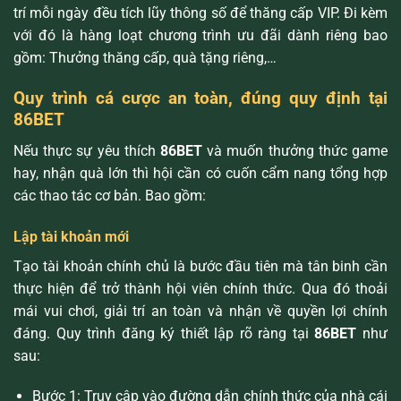
trí mỗi ngày đều tích lũy thông số để thăng cấp VIP. Đi kèm
với đó là hàng loạt chương trình ưu đãi dành riêng bao
gồm: Thưởng thăng cấp, quà tặng riêng,…
Quy trình cá cược an toàn, đúng quy định tại
86BET
Nếu thực sự yêu thích
86BET
và muốn thưởng thức game
hay, nhận quà lớn thì hội cần có cuốn cẩm nang tổng hợp
các thao tác cơ bản. Bao gồm:
Lập tài khoản mới
Tạo tài khoản chính chủ là bước đầu tiên mà tân binh cần
thực hiện để trở thành hội viên chính thức. Qua đó thoải
mái vui chơi, giải trí an toàn và nhận về quyền lợi chính
đáng. Quy trình đăng ký thiết lập rõ ràng tại
86BET
như
sau:
Bước 1: Truy cập vào đường dẫn chính thức của nhà cái