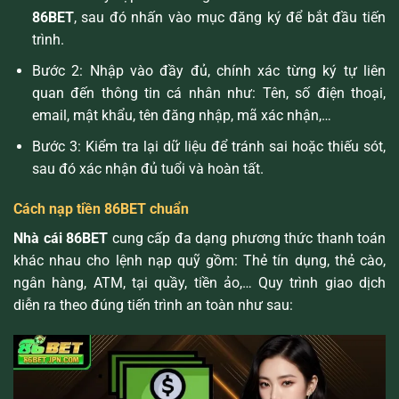
86BET
, sau đó nhấn vào mục đăng ký để bắt đầu tiến
trình.
Bước 2: Nhập vào đầy đủ, chính xác từng ký tự liên
quan đến thông tin cá nhân như: Tên, số điện thoại,
email, mật khẩu, tên đăng nhập, mã xác nhận,…
Bước 3: Kiểm tra lại dữ liệu để tránh sai hoặc thiếu sót,
sau đó xác nhận đủ tuổi và hoàn tất.
Cách nạp tiền 86BET chuẩn
Nhà cái 86BET
cung cấp đa dạng phương thức thanh toán
khác nhau cho lệnh nạp quỹ gồm: Thẻ tín dụng, thẻ cào,
ngân hàng, ATM, tại quầy, tiền ảo,… Quy trình giao dịch
diễn ra theo đúng tiến trình an toàn như sau: