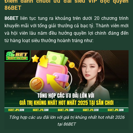
Điểm danh chuỗi ưu đãi siêu VIP độc quyền
86BET
86BET
liên tục tung ra khoảng trên dưới 20 chương trình
khuyến mãi với tổng giải thưởng cả bạc tỷ. Thành viên mới
và hội viên lâu năm đều hưởng quyền lợi chính đáng đến
từ hàng loạt siêu thưởng hoành tráng như:
Tổng hợp các ưu đãi lớn với giá trị khủng nhất hot nhất 2026
tại 86BET